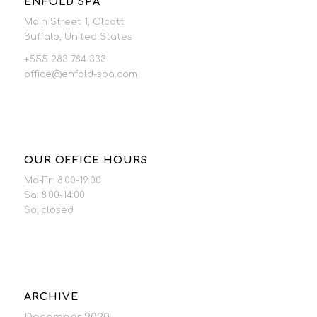
ENFOLD SPA
Main Street 1, Olcott
Buffalo, United States
+555 283 784 333
office@enfold-spa.com
OUR OFFICE HOURS
Mo-Fr: 8:00-19:00
Sa: 8:00-14:00
So: closed
ARCHIVE