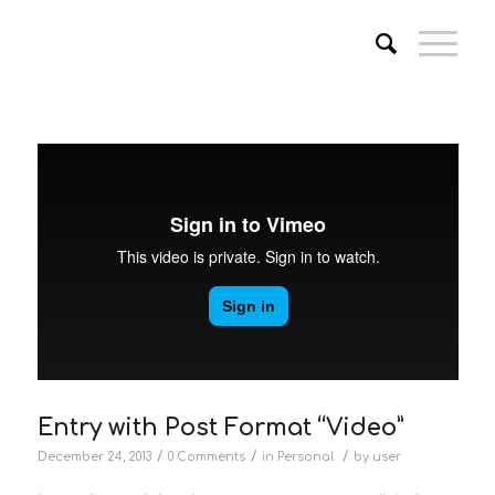
Entry with Post Format “Video”
/
/
/
December 24, 2013
0 Comments
in
Personal
by
user