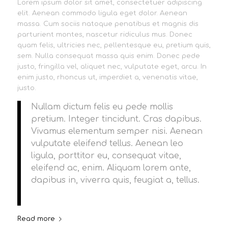
Lorem ipsum dolor sit amet, consectetuer adipiscing
elit. Aenean commodo ligula eget dolor. Aenean
massa. Cum sociis natoque penatibus et magnis dis
parturient montes, nascetur ridiculus mus. Donec
quam felis, ultricies nec, pellentesque eu, pretium quis,
sem. Nulla consequat massa quis enim. Donec pede
justo, fringilla vel, aliquet nec, vulputate eget, arcu. In
enim justo, rhoncus ut, imperdiet a, venenatis vitae,
justo.
Nullam dictum felis eu pede mollis
pretium. Integer tincidunt. Cras dapibus.
Vivamus elementum semper nisi. Aenean
vulputate eleifend tellus. Aenean leo
ligula, porttitor eu, consequat vitae,
eleifend ac, enim. Aliquam lorem ante,
dapibus in, viverra quis, feugiat a, tellus.
Read more