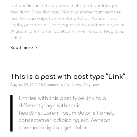
Nullam dictum felis eu pede mollis pretium. Integer
tincidunt. Cras dapibus. Vivamus elementum semper
nisi. Aenean vulputate eleifend tellus. Aenean leo
ligula, porttitor eu, consequat vitae, eleifend ac, enim.
Aliquam lorem ante, dapibus in, viverra quis, feugiat a,
tellus.
Read more
This is a post with post type “Link”
/
/
/
August 24, 2012
0 Comments
in
News
by
user
Entries with this post type link to a
different page with their
headline. Lorem ipsum dolor sit amet,
consectetuer adipiscing elit. Aenean
commodo ligula eget dolor.