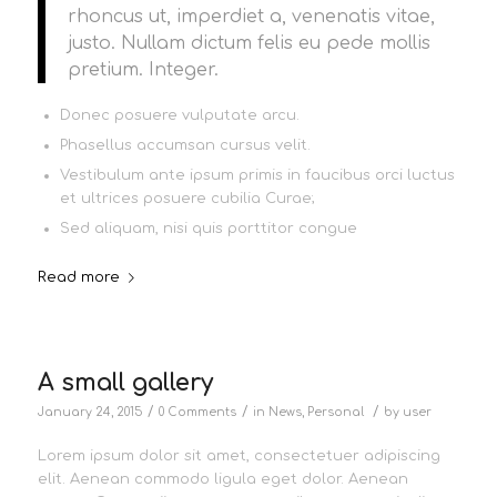
rhoncus ut, imperdiet a, venenatis vitae,
justo. Nullam dictum felis eu pede mollis
pretium. Integer.
Donec posuere vulputate arcu.
Phasellus accumsan cursus velit.
Vestibulum ante ipsum primis in faucibus orci luctus
et ultrices posuere cubilia Curae;
Sed aliquam, nisi quis porttitor congue
Read more
A small gallery
/
/
/
January 24, 2015
0 Comments
in
News
,
Personal
by
user
Lorem ipsum dolor sit amet, consectetuer adipiscing
elit. Aenean commodo ligula eget dolor. Aenean