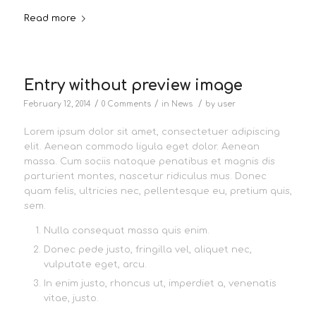
Read more
Entry without preview image
/
/
/
February 12, 2014
0 Comments
in
News
by
user
Lorem ipsum dolor sit amet, consectetuer adipiscing
elit. Aenean commodo ligula eget dolor. Aenean
massa. Cum sociis natoque penatibus et magnis dis
parturient montes, nascetur ridiculus mus. Donec
quam felis, ultricies nec, pellentesque eu, pretium quis,
sem.
Nulla consequat massa quis enim.
Donec pede justo, fringilla vel, aliquet nec,
vulputate eget, arcu.
In enim justo, rhoncus ut, imperdiet a, venenatis
vitae, justo.