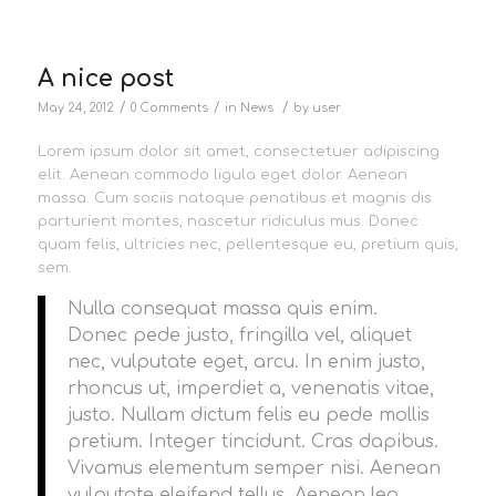
A nice post
/
/
/
May 24, 2012
0 Comments
in
News
by
user
Lorem ipsum dolor sit amet, consectetuer adipiscing
elit. Aenean commodo ligula eget dolor. Aenean
massa. Cum sociis natoque penatibus et magnis dis
parturient montes, nascetur ridiculus mus. Donec
quam felis, ultricies nec, pellentesque eu, pretium quis,
sem.
Nulla consequat massa quis enim.
Donec pede justo, fringilla vel, aliquet
nec, vulputate eget, arcu. In enim justo,
rhoncus ut, imperdiet a, venenatis vitae,
justo. Nullam dictum felis eu pede mollis
pretium. Integer tincidunt. Cras dapibus.
Vivamus elementum semper nisi. Aenean
vulputate eleifend tellus. Aenean leo