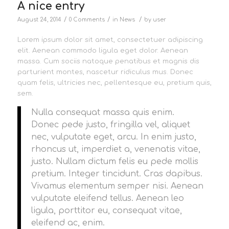
A nice entry
/
/
/
August 24, 2014
0 Comments
in
News
by
user
Lorem ipsum dolor sit amet, consectetuer adipiscing
elit. Aenean commodo ligula eget dolor. Aenean
massa. Cum sociis natoque penatibus et magnis dis
parturient montes, nascetur ridiculus mus. Donec
quam felis, ultricies nec, pellentesque eu, pretium quis,
sem.
Nulla consequat massa quis enim.
Donec pede justo, fringilla vel, aliquet
nec, vulputate eget, arcu. In enim justo,
rhoncus ut, imperdiet a, venenatis vitae,
justo. Nullam dictum felis eu pede mollis
pretium. Integer tincidunt. Cras dapibus.
Vivamus elementum semper nisi. Aenean
vulputate eleifend tellus. Aenean leo
ligula, porttitor eu, consequat vitae,
eleifend ac, enim.