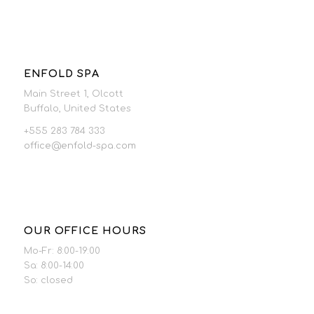
ENFOLD SPA
Main Street 1, Olcott
Buffalo, United States
+555 283 784 333
office@enfold-spa.com
OUR OFFICE HOURS
Mo-Fr: 8:00-19:00
Sa: 8:00-14:00
So: closed