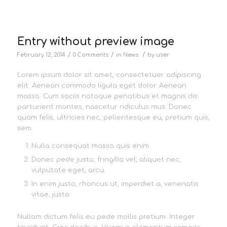
Entry without preview image
/
/
/
February 12, 2014
0 Comments
in
News
by
user
Lorem ipsum dolor sit amet, consectetuer adipiscing
elit. Aenean commodo ligula eget dolor. Aenean
massa. Cum sociis natoque penatibus et magnis dis
parturient montes, nascetur ridiculus mus. Donec
quam felis, ultricies nec, pellentesque eu, pretium quis,
sem.
Nulla consequat massa quis enim.
Donec pede justo, fringilla vel, aliquet nec,
vulputate eget, arcu.
In enim justo, rhoncus ut, imperdiet a, venenatis
vitae, justo.
Nullam dictum felis eu pede mollis pretium. Integer