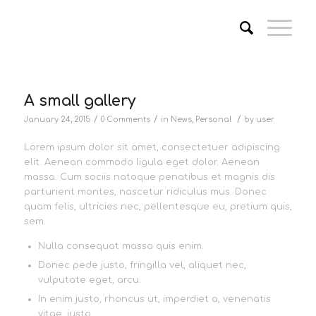
A small gallery
/
/
/
January 24, 2015
0 Comments
in
News
,
Personal
by
user
Lorem ipsum dolor sit amet, consectetuer adipiscing
elit. Aenean commodo ligula eget dolor. Aenean
massa. Cum sociis natoque penatibus et magnis dis
parturient montes, nascetur ridiculus mus. Donec
quam felis, ultricies nec, pellentesque eu, pretium quis,
sem.
Nulla consequat massa quis enim.
Donec pede justo, fringilla vel, aliquet nec,
vulputate eget, arcu.
In enim justo, rhoncus ut, imperdiet a, venenatis
vitae, justo.