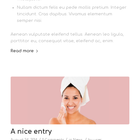
Nullam dictum felis eu pede mollis pretium. Integer
tincidunt. Cras dapibus. Vivamus elementum
semper nisi.
Aenean vulputate eleifend tellus. Aenean leo ligula,
porttitor eu, consequat vitae, eleifend ac, enim.
Read more
A nice entry
/
/
/
August 24, 2014
0 Comments
in
News
by
user