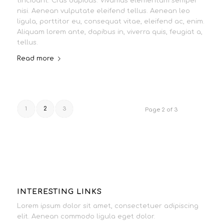
tincidunt. Cras dapibus. Vivamus elementum semper
nisi. Aenean vulputate eleifend tellus. Aenean leo
ligula, porttitor eu, consequat vitae, eleifend ac, enim.
Aliquam lorem ante, dapibus in, viverra quis, feugiat a,
tellus.
Read more
1
2
3
Page 2 of 3
INTERESTING LINKS
Lorem ipsum dolor sit amet, consectetuer adipiscing
elit. Aenean commodo ligula eget dolor.